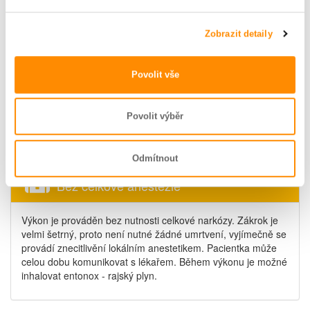
Bez hospitalizace
Zobrazit detaily
Domů za
1 hodinu
.
Povolit vše
Samotný výkon trvá přibližně 25 minut. Krátce po něm může
pacientka odejít.
Povolit výběr
Není nutné ani klasické předoperační vyšetření.
Odmítnout
Bez celkové anestezie
Výkon je prováděn bez nutnosti celkové narkózy. Zákrok je
velmi šetrný, proto není nutné žádné umrtvení, vyjímečně se
provádí znecitlivění lokálním anestetikem. Pacientka může
celou dobu komunikovat s lékařem. Během výkonu je možné
inhalovat entonox - rajský plyn.