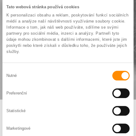
Tato webová stránka používá cookies
K personalizaci obsahu a reklam, poskytování funkcí sociálních
médií a analýze naší návštěvnosti využíváme soubory cookie.
Informace o tom, jak náš web používáte, sdílíme se svými
Motto: Profesionalita
partnery pro sociální média, inzerci a analýzy. Partneři tyto
a péče
údaje mohou zkombinovat s dalšími informacemi, které jste jim
poskytli nebo které získali v důsledku toho, že používáte jejich
služby.
To nejdůležitější
pro nás jste Vy a Vaše
Výběr
zdraví
Nutné
souhlasu
Preferenční
Statistické
Výhody
ambulantní
hysteroskopie a konizace
Marketingové