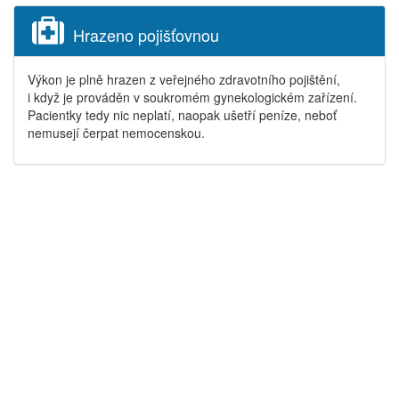
Hrazeno pojišťovnou
Výkon je plně hrazen z veřejného zdravotního pojištění,
i když je prováděn v soukromém gynekologickém zařízení.
Pacientky tedy nic neplatí, naopak ušetří peníze, neboť
nemusejí čerpat nemocenskou.
Pallova 18, Plzeň
377 240 444
731 585 007
Copyright © 2020
Gyncare MUDr. Michael Švec s.r.o.
IČ 29122562
Zpracování osobních údajů (pdf)